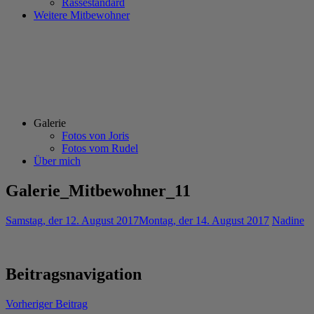
Rassestandard
Weitere Mitbewohner
Galerie
Fotos von Joris
Fotos vom Rudel
Über mich
Galerie_Mitbewohner_11
Samstag, der 12. August 2017
Montag, der 14. August 2017
Nadine
Beitragsnavigation
Vorheriger Beitrag